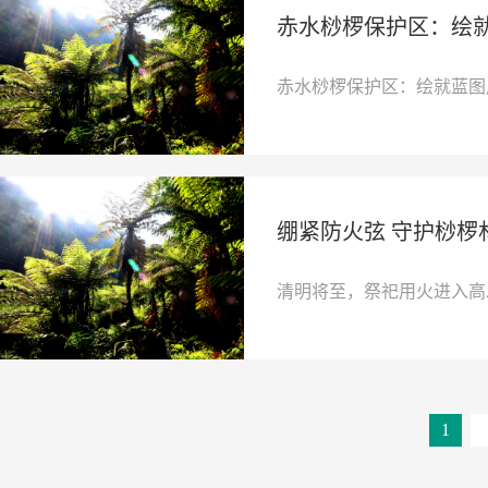
赤水桫椤保护区：绘
赤水桫椤保护区：绘就蓝图启
绷紧防火弦 守护桫
清明将至，祭祀用火进入高
1