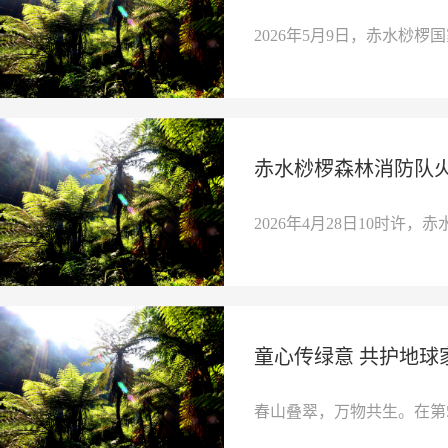
2026年5月9日，赤水桫椤国
赤水桫椤森林消防队火
2026年4月28日10时许，赤
童心传绿意 共护地球
春山叠翠，万物共生。在第5