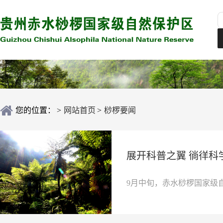
您的位置：
>
网站首页
>
桫椤要闻
展开科普之翼 徜徉
9月中旬，赤水桫椤国家级自