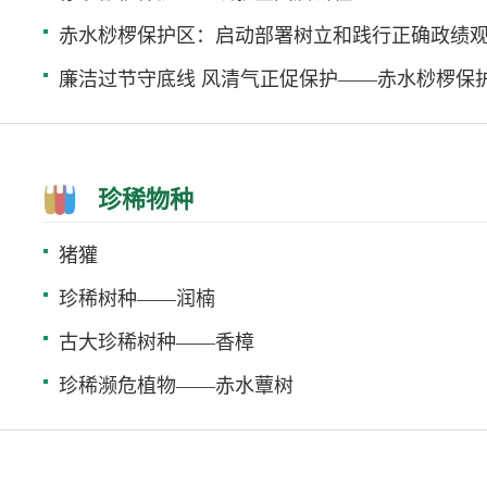
珍稀物种
猪獾
珍稀树种——润楠
古大珍稀树种——香樟
珍稀濒危植物——赤水蕈树