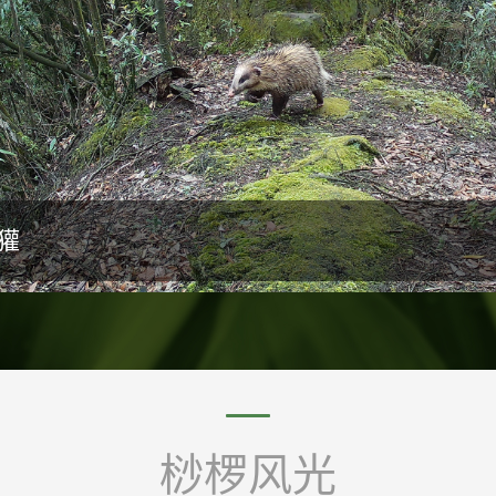
獾
桫椤风光