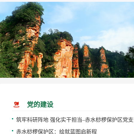
党的建设
赤水桫椤保护区：绘就蓝图启新程