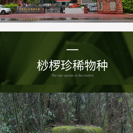
桫椤珍稀物种
The rare species in the reserve